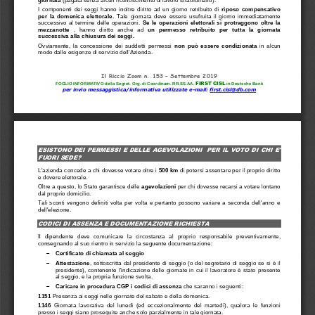
I  componenti  dei  seggi  hanno  ino
ltre  diritto  ad  un  giorno  retribuito  di 
riposo  compensativo 
per  la  domenica  elettorale. 
Tale  giornata  deve  essere  usufruita  il  giorno  immediatamente 
successivo  al  termine  delle  operazioni. 
Se  le  operazioni  elettorali  si  protraggono  oltre  la 
mezzanotte 
,  ha
nno  diritto  anche  ad 
un  permesso  retribuito  per  tutta  la  giornata 
successiva alla chiusura dei seggi.
Ovviamente,  la  concessione  dei  suddetti  permessi 
non  può  essere  condizionata
in  alcun 
modo dalle esigenze di servizio dell'Azienda.
Il Riccio Zoom n. 
15
3
–
Settembre
201
9
FI
RST
CISL
FOGLIO INFORMATIVO della Segret. 
Org. di Coordinam. 
RR.SS.AA. 
in Deutsche Bank
per invio messaggistica/informativa utilizzate e
-
mail: 
first.cisl@db.com
ESISTONO DEI 
PERMESSI E DELLE AGEVOLAZIONI  PER IL VOTO DI CHI E' 
FUORI SEDE?
L'azienda concede a chi dovesse votare oltre i 
500 km 
di potersi assentare per il proprio diritto 
e dovere elettorale.
Oltre a questo, lo Stato garantisce delle 
agevolazioni 
per chi dovesse 
recarsi a votare lontano 
dal proprio domicilio.
Tali  sconti  vengono  definiti  volta  per  volta  e  pertanto  possono  variare  a  seconda  dell'anno  e 
dell'elezione.
CODICI DI ASSENZA E DOCUMENTAZIONE RICHIESTA
Il  dipendente  deve  comunicare  la  circostanza  al 
proprio  responsabile  preventivamente, 
consegnando al suo rientro in servizio la seguente documentazione:

Certificato di chiamata al seggio

Attestazione
, sottoscritta dal presidente di seggio (o del segretario di seggio se si è il 
presidente), conte
ne
nte l'
indicazione delle giornate in cui il lavoratore è stato presente 
al seggio, e la propria funzione svolta.

Caricare in procedura CGP i codici di assenza
che saranno i seguenti:
1151 
P
resenza ai seggi nelle giornate del sabato e della domenica.
1146
G
iornata
lavorativa  del  lunedì  (ed  eccezionalmente  del  martedì),  qualora  le  funzioni 
presso i seggi siano proseguite anche solo parzialmente in tale giornata.