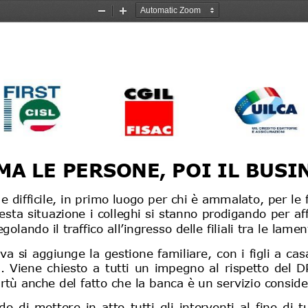
Zoom
Zoom
Out
In
MA LE PERSONE, POI IL BUSI
difficile, in primo luogo per chi è ammalato, per le f
esta situazione i colleghi si stanno prodigando per af
egolando il traffico all’ingresso delle fili
ali tra le lamen
iva si aggiunge la gestione familiare, con i figli a cas
i.  Viene  chiesto  a  tutti  un  impegno  al  rispetto  del 
irtù anche del fatto che la banca è un servizio conside
o  di  mettere  in  atto  tutti
gli  interventi  al  fine  di  t