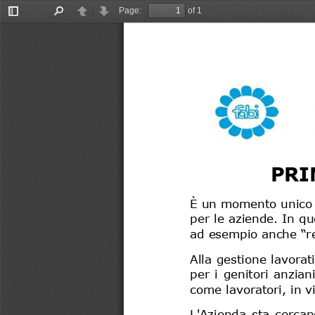
Page:
of 1
Toggle
Find
Previous
Next
Sidebar
PRI
È 
un momento unico e 
per le aziende. 
I
n qu
ad esempio
anche
“r
Alla gestione lavorat
per  i  genitori  anzian
come lavoratori
,
in v
L'
Azienda 
sta  cercand