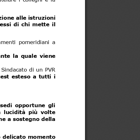
ione alle
istruzioni 
si  di  chi  mette  il 
menti  pomeridiani  a 
nte  la  quale  viene 
l Sindacato di un PVR 
st  esteso  a  tutti  i 
sedi  opportune  gli 
 lucidità  più  volte 
he a sostegno della 
o delicato momento 