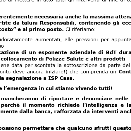
erentemente necessaria anche
la massima attenz
ite  da  taluni  Responsabili
, 
contenendo  gli  ecces
osto” e al primo posto. 
Ci riferiamo:
udoratamente  aumentati,  alle  pressioni
per  appunta
so
azione  di  un  esponente  aziendale  di 
BdT  d
ura
l collocamento di Polizze Salute
e altri prodotti
iene dat
a
per scontat
a
la sottoscrizione da parte de
ronto  deve
ancora  iniziare!)  che  comprenda  un 
Conte
 la segnalazione a ISP Casa
.
 l’emergenza in cui stiamo vivendo tutti! 
mancheranno  di  riportare  e  denunciare  nelle  
 perché  il  momento  richiede  l’intelligenza  e  la 
amente dalla banca
,
rafforzata da interventi anc
ossono permettere che 
qualcuno
sfrutti quest