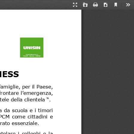
Current
Presentation
Open
Print
Download
Too
View
Mode
NESS
amiglie, per il Paese, 
frontare l’emergenza, 
tele della clientela “
.
a da scuola e i timori 
 DPCM  come  cittadini  e 
rato essenziale. 
utelare  i  colleghi  e  la 