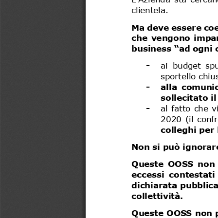
clientela. 
Ma deve essere co
che  vengono  impart
business “ad ogni c
-
ai  budget  sp
sportello 
chiu
-
alla  comunic
sollecitato i
-
al fatto che v
2020  (il  conf
colleghi per
Non si può ignorare
Queste  OOSS  non  
eccessi  cont
estati 
dichiarata pubblic
collettività. 
Queste OOSS non p