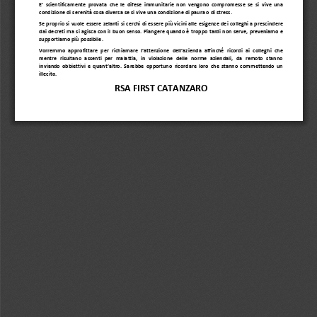
E’ scientificamente provata che le difese immunitarie non vengono compromesse se si vive una 
condizione di serenità cosa diversa
se si vive una condizione di paura o di stress.
Se proprio si vuole essere zelanti si cerchi di essere più vicini alle esigenze dei colleghi a prescindere 
dai decreti
ma si agisca con il buon senso.
P
iangere quando è troppo tardi non serve, preveniamo e 
s
upportiamo più possibile.
Vorremmo approfittare per richiamare l’attenzione dell’azienda affinché ricordi ai colleghi che 
mentre  risultano  assenti  per  malattia,  in  violazione  delle  norme  aziendali,  da  remoto  stanno 
in
viando obbiettivi e quant’altro. S
arebb
e  opportuno  ricordare  loro  che  stanno  commettendo  un 
illecito.
RSA FIRST 
CATANZARO