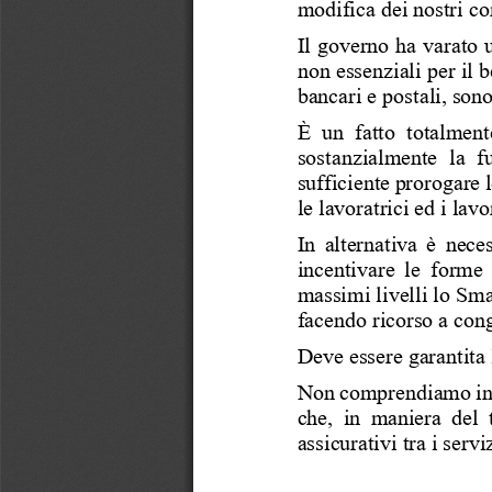
modifica dei nostri c
Il governo ha varato u
non essenziali per il 
bancari e postali, sono
È  un  fatto  totalment
sostanzialmente  la  fu
sufficiente prorogare
le lavoratrici ed i lavo
In alternativa è nece
incentivare le forme 
massimi livelli lo Sm
facendo ricorso a con
Deve essere garantita 
Non comprendiamo inf
che, in maniera del 
assicurativi tra i servi