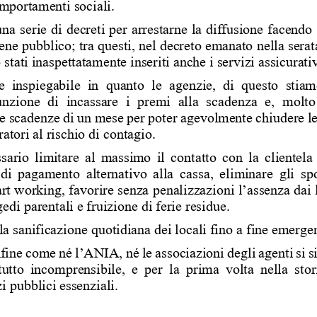
omp
ortamenti sociali. 
na serie di decreti per arrestarne la dif
fusione facendo c
bene pubblico; tra questi, nel decreto em
anato nella serata
 stati inas
pettatamente inseriti anche i
 servizi assicurativ
e  inspiegabile  in  quanto  le  agenzie,  di  que
sto  stia
nzione  di  incassare  i  premi  alla  scadenza 
e,  molto
 le scadenze di un mese per poter agevolme
nte chiudere l
ratori
al rischio di contagio. 
ssario limitare al massimo il contatto con
 la clientela
di pagamento alternativo alla cassa, elimi
nare gli sp
art working, favorire senza penalizzazioni
 l’assenza dai
gedi parental
i e fruizione di ferie residu
e. 
la sanifi
cazione quotidiana dei locali fi
no a fine emergen
ine come né l’ANIA, né le associazioni degl
i agenti si 
tutto incomprensibile, e per la prima volta
 nella sto
zi pubblici essenziali. 