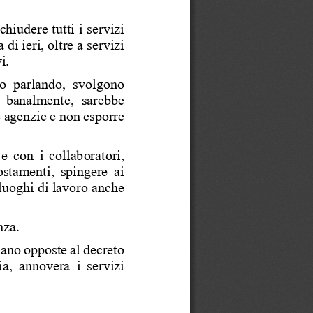
hiudere tutti i servizi 
 di ieri, oltre a servizi 
i.  
mo  parlando,  svolgono 
  banalmente,  sarebbe 
e agenzie e non esporre 
 e con i collaboratori, 
ostamenti, spingere ai 
 luoghi di lavoro anche 
za.  
siano opposte al decreto 
ria, annovera i servizi 