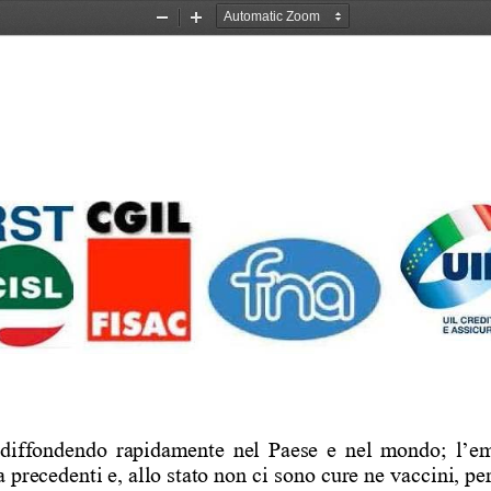
Zoom
Zoom
Out
In
a diffondendo rapidamente nel Paese e nel m
ondo; l’em
precedenti e, allo stato non ci sono cure
 ne vaccini, pe