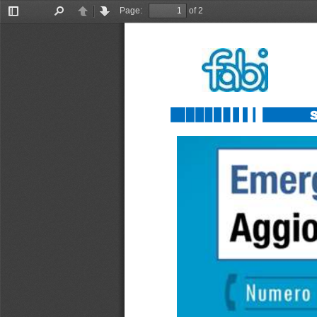
Page:
of 2
Toggle
Find
Previous
Next
Sidebar