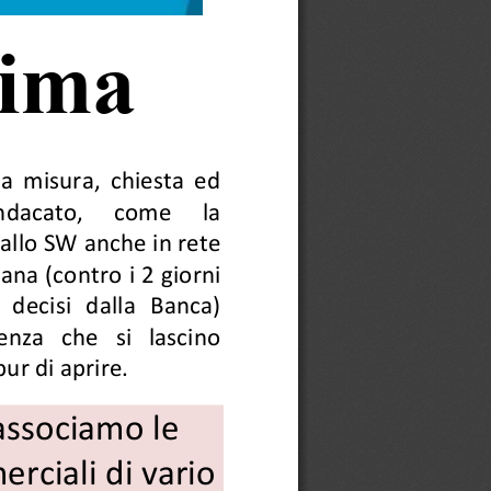
rima
a  misura,  chiesta  ed 
ndacato, 
come 
la 
e allo SW anche in rete 
mana (con
tro i 2 giorni 
 decisi  dalla  Banca) 
za   che   si   lascino 
pur di aprire.
associamo le 
rciali di vario 