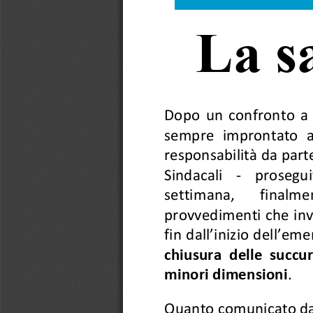
La 
s
Dopo  un  con
fronto  a 
sempre  improntato  a
responsabilità da part
Sindacali 
-
proseguito
settimana, 
finalme
provvedimenti che in
fin dall’inizio dell’em
chiusura  delle  succursa
minori dimensioni
.
Quanto comunicato dal