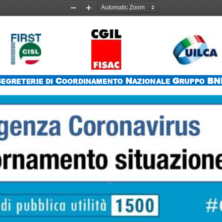
Zoom
Zoom
Out
In
S
C
N
G
BN
EGRETERIE DI 
OORDINAMENTO 
AZIONALE 
RUPPO 