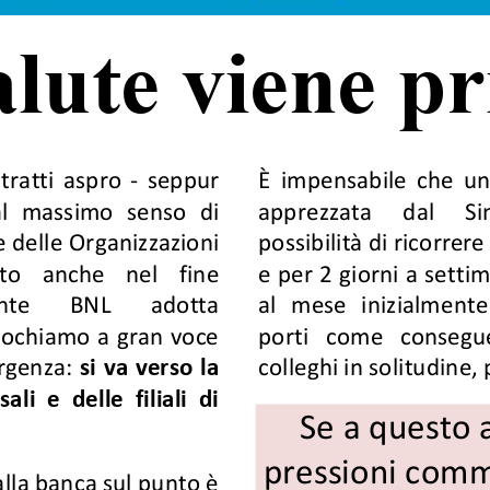
alute viene p
 tratti  aspro 
-
seppur 
È  impensabile  che  un
l  massimo  senso  di 
apprezzata 
dal 
Si
e delle Organizzazioni 
possibilità di ricorrer
    anche    nel    fine 
e per 2 g
i
orni a setti
nte 
BNL 
adotta 
al  mese  inizialmente 
vochiamo a gran voce 
porti   come   conseguen
ergenza
: 
si va verso la 
colleghi in solitudine, 
li  e  delle  filiali  di 
Se a questo 
pressioni comme
la banca sul punto è 