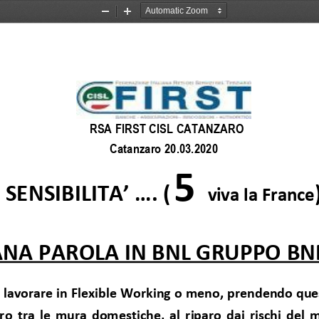
Zoom
Zoom
Out
In
RSA FIRST CISL CATANZARO
Catanzaro 20.03.2020
5
SENSIBILITA’ .... (
viva la France
ANA PAROLA IN BNL GRUPPO BN
ò lavorare in Flexible Working o meno, prendendo qu
curo tra le mura domestiche, al riparo dai rischi del