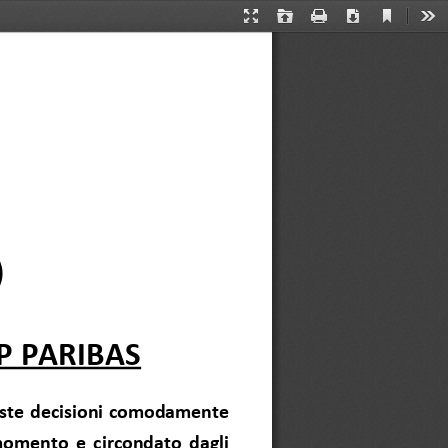
Current
Presentation
Open
Print
Download
Too
View
Mode
)
P PARIBAS
este decisioni comodamente
 momento e circondato dagli