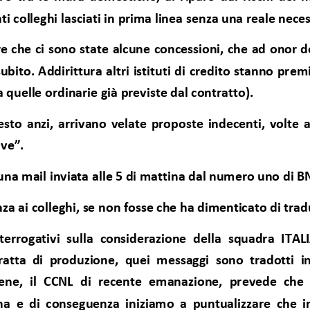
anti colleghi lasciati in prima linea senza una reale nece
che ci sono state alcune concessioni, che ad onor d
bito. Addirittura altri istituti di credito stanno premi
a quelle ordinarie già previste dal contratto).
sto anzi, arrivano velate proposte indecenti, volte a
ve”. 
una mail inviata alle 5 di mattina dal numero uno di B
za ai colleghi, se non fosse che ha dimenticato di tradur
nterrogativi sulla considerazione della squadra ITA
ratta di produzione, quei messaggi sono tradotti i
Bene, il CCNL di recente emanazione, prevede che
ana e di conseguenza iniziamo a puntualizzare che in