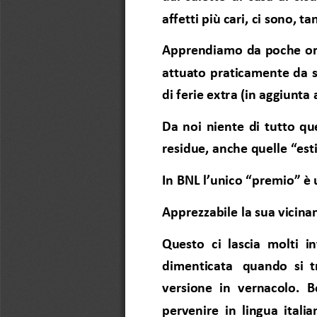
affetti più cari, ci sono, t
Apprendiamo da poche ore 
attuato praticamente da su
di ferie extra (in aggiunta 
Da noi niente di tutto que
residue, anche quelle “esti
In BNL l’unico “premio” è 
Apprezzabile la sua vicinan
Questo ci lascia molti i
dimenticata
 quando si t
versione in vernacolo. 
pervenire in lingua itali