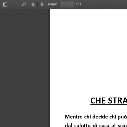
Page:
of 1
Toggle
Find
Previous
Next
Sidebar
CHE STR
Mentre chi decide chi pu
dal salotto di casa al si