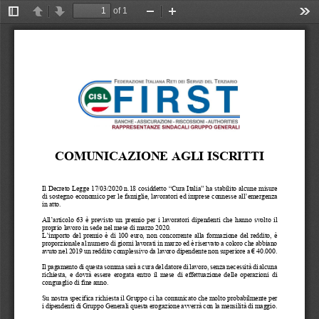
of 1
Toggle
Previous
Next
Zoom
Zoom
Too
Sidebar
Out
In
COMUNICAZIONE AGLI ISCRITTI 
Il Decreto Legge 17/03/2020 n.18 cosiddetto “Cura Italia” ha st
abilito alcune misure 
di sostegno economico per le fam
iglie, lavoratori ed imprese co
nnesse all’emergenza 
in atto. 
All’articolo 63 è previsto un premio per i lavoratori dipendent
i che hanno svolto il 
proprio lavoro in sede 
nel mese di marzo 2020. 
L’importo del premio è di 100 euro, non concorrente alla formaz
ione del reddito, è 
proporzionale al numero di giorni lavorati in marzo ed è riserv
ato a coloro che abbiano 
avuto nel 2019 un reddito comple
ssivo da lavoro dipendente non 
superiore a € 40.000. 
Il pagamento di questa somma sarà a cura del datore di lavoro, 
senza necessità di alcuna 
richiesta, e dovrà essere erogata entro il mese di effettuazion
e delle operazioni di 
conguaglio di fine anno. 
Su nostra specifica richiesta 
il Gruppo ci ha comunicato che mo
lto probabilmente per 
i dipendenti di Gruppo Generali 
questa erogazione avverrà con l
a mensilità di maggio. 