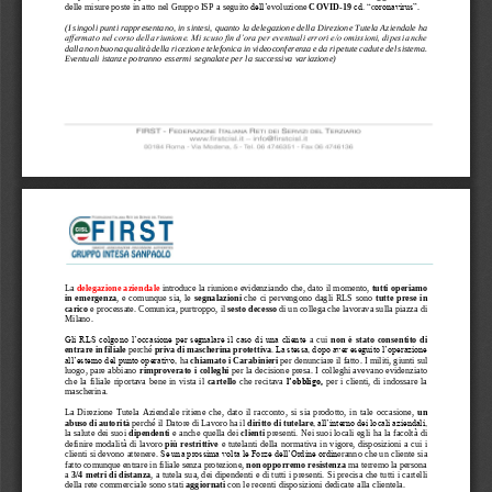
delle misure 
poste
in atto 
nel Gruppo ISP 
a seguito 
dell’
evoluzione 
COVID
-
19
cd. “
c
oronavirus”
. 
(
I singoli punti rappresentano, in sintesi, quanto la 
delegazione della Direzione Tutela Azi
e
ndale ha 
affermato nel corso della riunione. Mi scuso fin d’ora per eventuali errori e/o omissioni, dipesi anche 
dalla non buona qualità della ricezione telefonica
in v
ideoconferenza
e da ripetute cadute del sistema. 
E
ventuali 
istanze potranno essermi segnalate per la
successiva
variazione
)
La 
delegazione aziendale
in
troduce la riunione
evidenziando che, dato il momento, 
tutti operiamo 
in  emergenza
,  e  comunque  sia,  le
segnalazioni
che  ci  pervengono 
dagli  RLS 
sono 
tutte 
prese  in 
carico
e processate. 
Comunica
, purtroppo,
il 
sesto decesso
di un collega che lavorava 
sulla piazza di 
Milano.
Gli RLS colgono l’occasione per segnalare il caso di una cliente 
a  cui 
non  è  stato  consentito  di 
entrare in 
filiale
perché 
priva di mascherina
protettiva
. La stessa, dopo aver eseguito l’operazione 
all’esterno del punto operativo, 
ha 
c
hiama
to
i Carabinieri
per denunciare il fatto. I militi, giunti sul 
luogo, pare abbiano 
rimproverato i colleghi
per la decisione 
presa. I colleghi avevano evidenziato 
che  la  filiale  riportava  bene  in  vista  il 
cartello
che  recitava 
l’obbligo,
per  i  clienti,  di  indossare  la 
mascherina.
La  Direzione  Tutela  Aziendale  ritiene  che,  dato  il  racconto, 
si  sia  prodotto, 
in  tale  occasione
, 
un
abuso di autorità
perché il Datore di 
Lavoro 
ha il
diritto di tutelare
, all’interno dei locali aziendali, 
la salute dei suoi 
dipendenti
e anche quella dei 
clienti
presenti
. 
Nei suoi locali 
egli 
ha 
la 
facoltà di 
definire modalità di lavoro 
più restrittive
e tutelanti della norma
tiva
in vigore
, disposizioni a cui i 
clienti si devono attenere. 
Se una prossima volta le Forze dell’Ordine ordin
eranno
che 
un cliente
sia 
fatt
o
comunque e
n
trare
in filiale
senza
protezione
, 
non opporremo resistenza
ma terremo la persona 
a 
3/4 metri di distanza
, a tutela sua, dei dipendenti e di tutti i presenti.
Si precisa che tutti i cartelli 
della rete commerciale sono stati 
aggiornati
con le recenti 
disposizioni dedicate 
alla 
clientela.