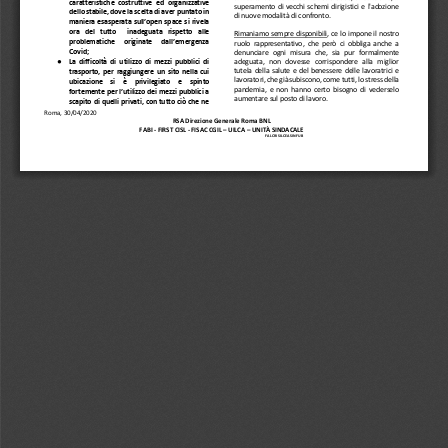
caratteristiche  costruttive  ed  organizzative 
superamento  di  vecchi  schemi  dirigistici  e  l'adozione 
dello st
abile, dove la scelta di aver puntato in 
di nuove modalità di confronto.
maniera esasperata sull’open space si rivela  
ora   del   tutto      inadeguata   rispetto   alle 
Rimaniamo sempre disponibili
, ce lo impone il nostro 
problematiche  originate  dall’emergenza 
ruolo  rappresentativo,  che  però  ci  obbliga  anche  a 
Covid;
denunciare  ogni 
misura  che,  sia  pur  formal
mente 
adeguata,   non   dovesse   corrispondere   alla   miglior 
●
La  difficoltà  di  utilizzo  di  mezzi  pubblici  di 
tutela  della  salute  e  del  benessere  delle  lavoratrici  e 
trasporto,  per  raggiungere  un  sito  n
ella  cui 
lavoratori, che già s
ubiscono, come tutti, lo stress della 
ubicazione     si     è 
privilegiato     e     spinto 
pandemia,  e  non  hanno  certo  bisogno  di  vederselo 
fortemente per l’utilizzo dei mezzi pubblici a 
aumentare sul posto di lavoro.
scapito di quelli privati, con tutto ciò che ne 
Roma, 30
/04/2020
RSA Direzione Generale Roma BNL
FABI 
-
FIRST CISL 
-
FISAC CGIL 
–
UILCA 
–
UNITÀ SINDACALE
FALCRI SILCEA SINFUB