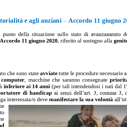
orialità e agli anziani 
–
Accordo 11 giugno 2
il  punto  della  situazione  sullo 
stato 
di avanzamento de
Accordo 11 giugno 2020
, riferito al sostegno alla 
genit
to 
che 
sono state 
avviate 
tutte le procedure necessarie 
a
  computer
,  macchin
e
che  saranno  consegnate 
priori
à
inferiore ai 14 anni
(per tali intendendosi i nati dal 
ortatore  di  handicap
ai sensi dell’art. 3, comma 3
, 
ga interessata
/o
deve 
manifestare la sua volontà
all’u
ne 
tto 
m
e
a
d 