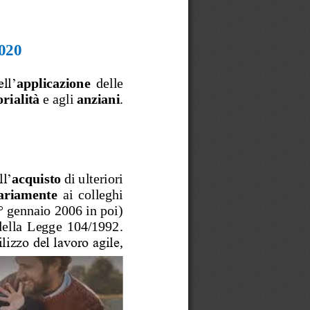
020
ll’
applicazione 
delle 
orialità
e agli 
anziani
. 
ll’
acquisto 
di ulteriori 
tariamente
ai  colleghi 
1° gennaio 2006 in poi
)
 della  Legge  104/1992
.
tilizzo del lavoro agile
, 