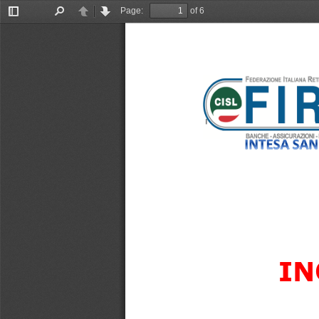
Page:
of 6
Toggle
Find
Previous
Next
Sidebar
IN