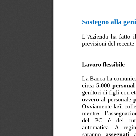
Sostegno alla genit
L
’Azienda 
ha  fatto  
previsioni del recente 
Lavoro flessibile
La Banca h
a comunica
circa 
5.000 
personal
gen
i
tori di figli
con et
ovvero  al
personale 
p
Ovviamente la/il colle
mentre  l’assegnazio
del    PC    è    del    tu
automatica.   A   regi
saranno 
assegnati   