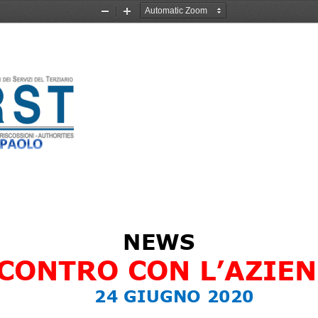
Zoom
Zoom
Out
In
NEWS
CONTRO CON L’AZIE
2
4
GIUGNO
2020