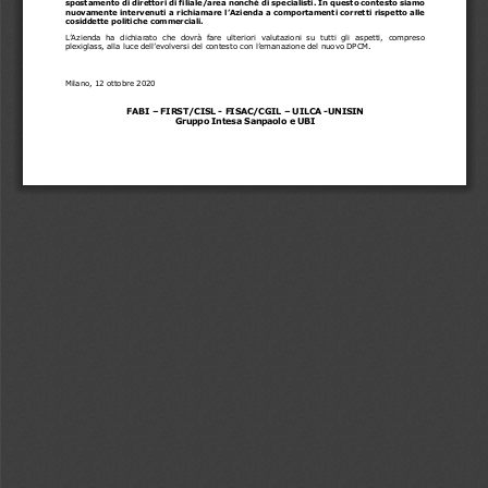
spostamento di direttori di filiale/area nonché di specialisti. In questo contesto siamo 
nuovamente intervenuti a richiam
are l
’
A
zienda 
a comportamenti corretti rispetto alle 
cosiddette politiche commercial
i
.
L’Azienda  ha  di
chiarato  che  dovrà  fare  ulteriori  valutazioni  su  tutti  gli  aspetti
,  compreso 
plexiglass,
alla luce dell’evolversi del contesto con l’emanazione del nuovo DPCM.
Milano, 12 ottobre 2020
FABI 
–
FIRST/CISL 
-
FISAC/CGIL 
–
UILCA 
-
UNISIN
Gruppo Intesa 
Sanpaolo
e UBI