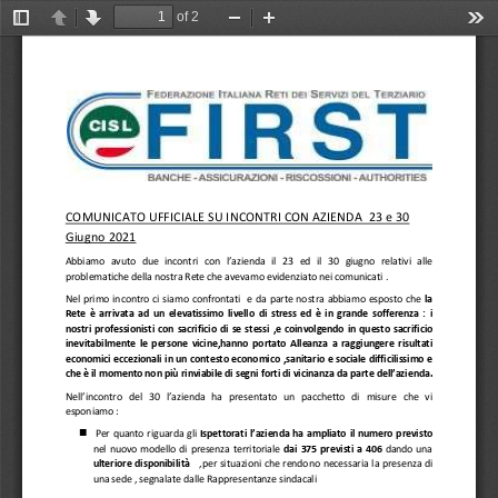
of 2
Toggle
Previous
Next
Zoom
Zoom
Too
Sidebar
Out
In
COMUNICATO UFFICIALE SU
INCONTR
I
CON AZIENDA 
23 e 
30
Giugno 2021
Abbiamo  avuto  due  incontri  con  l’azienda  il  23  ed 
il
30   giugno   relativi
alle 
problematiche della nostr
a
Rete che avevamo evidenziato
nei comunicati
.
N
el  primo  incontro  c
i  siamo  confrontati 
e  da  parte  nostra  abbiamo  esposto  che 
la 
Rete  è  arrivata  ad  un  elevatissimo  livello  di  stress  ed  è  in  grande  sofferenza  :  i 
nostri  professionisti  con  sacrificio  di  se  s
tessi  ,e  coinvolgendo  in  questo  sacrificio 
inevitabilmente  le  persone  vicine,hanno  portato  Alleanza  a  raggiungere  risultati 
economici eccezionali in un contesto economico ,sanitario e sociale difficilissimo
e 
che 
è il momento non più rinviabile di segni fo
rti di vicinanza da parte dell’azienda
.
Nell
’incontro 
del   30
l’azienda  ha  presentato  un  pacchetto  di  misure  che  vi 
esponiamo :

Per  quanto  riguarda  gli 
Ispettorati l’azienda ha ampliato il numero previsto
nel  nuovo  modello  di  presenza  territoriale 
da
i
375
previsti
a  406
dando  una 
ulteriore  disponibilità 
,per
situazioni  che  rendono  necessaria  la  presenza  di 
una sede
,
segnalate dalle Rappresentanze sindacali