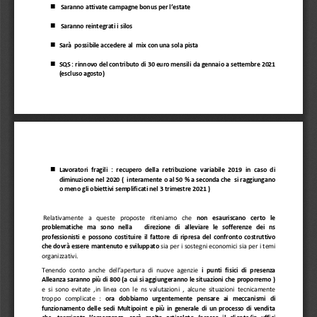

Saranno attivate campagne bonus per l’estate

Saranno reintegrati i silos

Sarà 
possibile acce
dere al
mix con una sola pista 

SQS
: rinnovo del contributo di 30 euro mensili
da gennaio a settembre 2021 
(escluso agosto)

Lavoratori  fragili  :  recupero  della  retribuzione  variabile  2019  in  caso  di 
diminuzione nel 2020
(  interamente o al 50 % a seconda che  si raggiungano 
o meno gli obiettivi semplificati nel 3 trimestre 2021 ) 
Relativamen
te   a   queste   proposte   riteniamo 
che 
non   esauriscano   certo   le 
problematiche   ma 
sono   nella 
direzione   di   alleviare   le   sofferenze   de
i   ns 
professionisti  e 
possono  costituire  il  fattore  di  ripresa  del  confronto  costruttivo 
che dovrà essere mantenuto e sviluppato
sia 
per i sostegni economici sia per i
temi 
organizzativi
.
Tenendo conto anche dell’apertura di nuove agenzie 
i  punti  fisici  di
presenza 
Alleanza saranno più di 800 (a cui si aggiungeranno le situazioni che proporremo ) 
e  si  sono  evitate  ,in  linea  con  le  ns  valutazioni  , 
alcune 
situazioni  tecnicamente 
troppo   complicate
: 
ora   dobbiamo   urgentemente   pensare   ai   meccanismi   di 
funzionam
ento  delle  sedi  Multipoint  e  più  in  generale  di  un  processo  di  vendita 